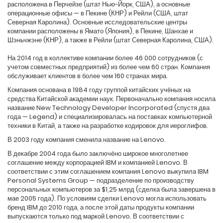
расположена в Перчейзе (штат Нью-Йорк, США), а основные
операционные офисы — в Пекине (КНР) и Рейли (США, штат
Северная Каролина). Основные исследовательские центры
компании расположены в Ямато (Япония), в Пекине, Шанхае и
Шэньчжэне (КНР), а также в Рейли (штат Северная Каролина, США).
На 2014 год в коллективе компании более 46 000 сотрудников (с
учетом совместных предприятий) из более чем 60 стран. Компания
обслуживает клиентов в более чем 160 странах мира.
Компания основана в 1984 году группой китайских учёных на
средства Китайской академии наук. Первоначально компания носила
название New Technology Developer Incorporated (спустя два
года — Legend) и специализировалась на поставках компьютерной
техники в Китай, а также на разработке кодировок для иероглифов.
В 2003 году компания сменила название на Lenovo.
В декабре 2004 года было заключёно широкое многолетнее
соглашение между корпорацией IBM и компанией Lenovo. В
соответствии с этим соглашением компания Lenovo выкупила IBM
Personal Systems Group — подразделение по производству
персональных компьютеров за $1,25 млрд (сделка была завершена в
мае 2005 года). По условиям сделки Lenovo могла использовать
бренд IBM до 2010 года, а после этой даты продукты компании
выпускаются только под маркой Lenovo. В соответствии с