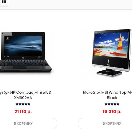
утбук HP Compaq Mini 5103
Моноблок MSI Wind Top A
XM602AA
Black
21 110 р.
16 310 р.
В КОРЗИНУ
В КОРЗИНУ