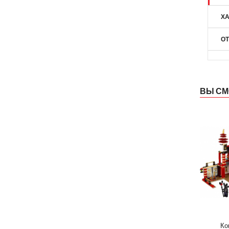
ХА
О
ВЫ СМ
Ко