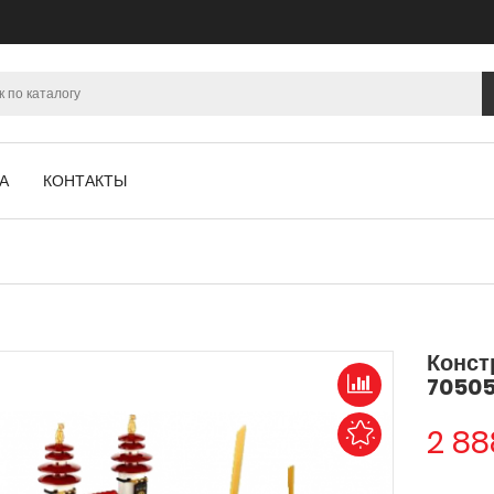
А
КОНТАКТЫ
Конст
7050
2 88