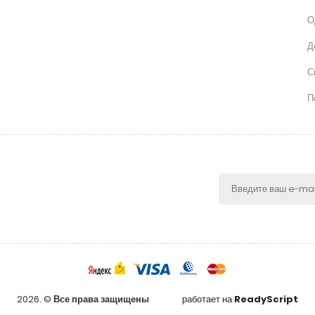
О
Д
С
П
2026. ©
Все права защищены
работает на
ReadyScript