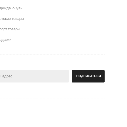
дежда, обувь
етские товары
порт товары
одарки
ПОДПИСАТЬСЯ