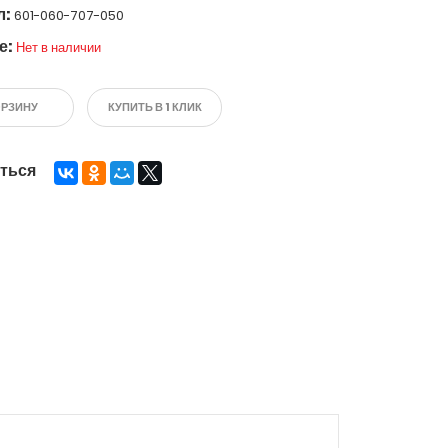
л:
601-060-707-050
е:
Нет в наличии
ОРЗИНУ
КУПИТЬ В 1 КЛИК
ться