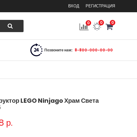
ВХОД
РЕГИСТРАЦИЯ
0
0
0
Позвоните нам:
8-800-000-00-00
руктор LEGO Ninjago Храм Света
5
8
р.