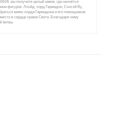
505 ;вы получите целый замок, где начнётся
ини фигурок: Ллойд, лорд Гармадон, Сэнсэй Ву,
обраться мимо лорда Гармадона и его помощников
 место в сердце храма Света. Благодаря чему
й битвы.