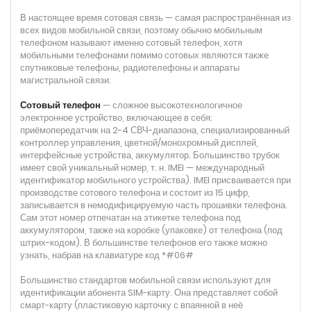
В настоящее время сотовая связь — самая распространённая из
всех видов мобильной связи, поэтому обычно мобильным
телефоном называют именно сотовый телефон, хотя
мобильными телефонами помимо сотовых являются также
спутниковые телефоны, радиотелефоны и аппараты
магистральной связи.
Сотовый телефон
— сложное высокотехнологичное
электронное устройство, включающее в себя:
приёмопередатчик на 2-4 СВЧ-диапазона, специализированный
контроллер управления, цветной/монохромный дисплей,
интерфейсные устройства, аккумулятор. Большинство трубок
имеет свой уникальный номер, т. н. IMEI — международный
идентификатор мобильного устройства). IMEI присваивается при
производстве сотового телефона и состоит из 15 цифр,
записывается в немодифицируемую часть прошивки телефона.
Сам этот номер отпечатан на этикетке телефона под
аккумулятором, также на коробке (упаковке) от телефона (под
штрих-кодом). В большинстве телефонов его также можно
узнать, набрав на клавиатуре код *#06#
Большинство стандартов мобильной связи используют для
идентификации абонента SIM-карту. Она представляет собой
смарт-карту (пластиковую карточку с впаянной в неё