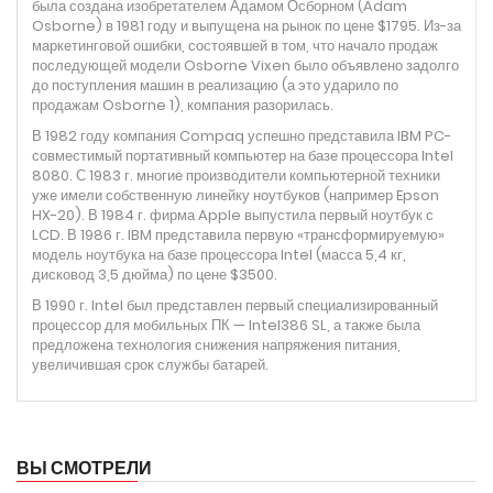
была создана изобретателем Адамом Осборном (Adam
Osborne) в 1981 году и выпущена на рынок по цене $1795. Из-за
маркетинговой ошибки, состоявшей в том, что начало продаж
последующей модели Osborne Vixen было объявлено задолго
до поступления машин в реализацию (а это ударило по
продажам Osborne 1), компания разорилась.
В 1982 году компания Compaq успешно представила IBM PC-
совместимый портативный компьютер на базе процессора Intel
8080. С 1983 г. многие производители компьютерной техники
уже имели собственную линейку ноутбуков (например Epson
HX-20). В 1984 г. фирма Apple выпустила первый ноутбук с
LCD. В 1986 г. IBM представила первую «трансформируемую»
модель ноутбука на базе процессора Intel (масса 5,4 кг,
дисковод 3,5 дюйма) по цене $3500.
В 1990 г. Intel был представлен первый специализированный
процессор для мобильных ПК — Intel386 SL, а также была
предложена технология снижения напряжения питания,
увеличившая срок службы батарей.
ВЫ СМОТРЕЛИ