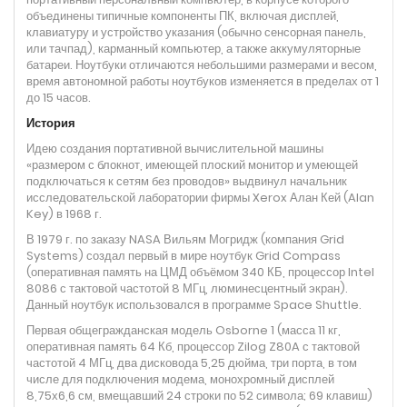
объединены типичные компоненты ПК, включая дисплей,
клавиатуру и устройство указания (обычно сенсорная панель,
или тачпад), карманный компьютер, а также аккумуляторные
батареи. Ноутбуки отличаются небольшими размерами и весом,
время автономной работы ноутбуков изменяется в пределах от 1
до 15 часов.
История
Идею создания портативной вычислительной машины
«размером с блокнот, имеющей плоский монитор и умеющей
подключаться к сетям без проводов» выдвинул начальник
исследовательской лаборатории фирмы Xerox Алан Кей (Alan
Key) в 1968 г.
В 1979 г. по заказу NASA Вильям Могридж (компания Grid
Systems) создал первый в мире ноутбук Grid Compass
(оперативная память на ЦМД объёмом 340 КБ, процессор Intel
8086 с тактовой частотой 8 МГц, люминесцентный экран).
Данный ноутбук использовался в программе Space Shuttle.
Первая общегражданская модель Osborne 1 (масса 11 кг,
оперативная память 64 Кб, процессор Zilog Z80A с тактовой
частотой 4 МГц, два дисковода 5,25 дюйма, три порта, в том
числе для подключения модема, монохромный дисплей
8,75х6,6 см, вмещавший 24 строки по 52 символа; 69 клавиш)