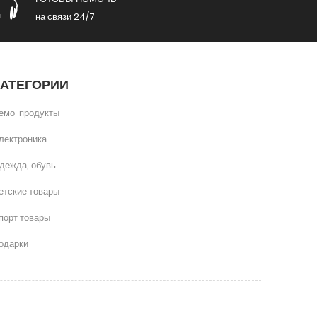
на связи 24/7
КАТЕГОРИИ
емо-продукты
лектроника
дежда, обувь
етские товары
порт товары
одарки