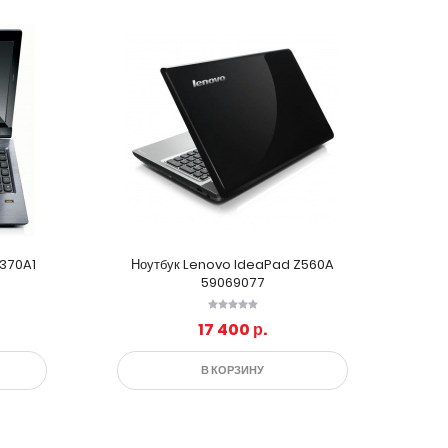
370A1
Ноутбук Lenovo IdeaPad Z560A
59069077
17 400 р.
В КОРЗИНУ