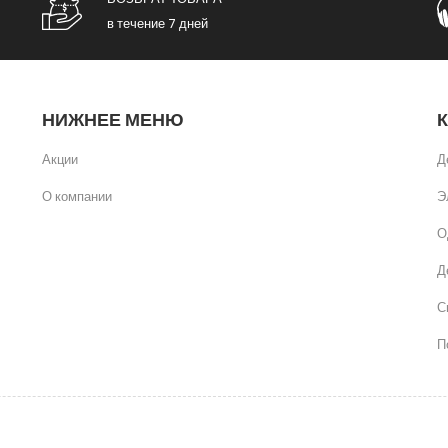
в течение 7 дней
НИЖНЕЕ МЕНЮ
Акции
Д
О компании
Э
О
Д
С
П