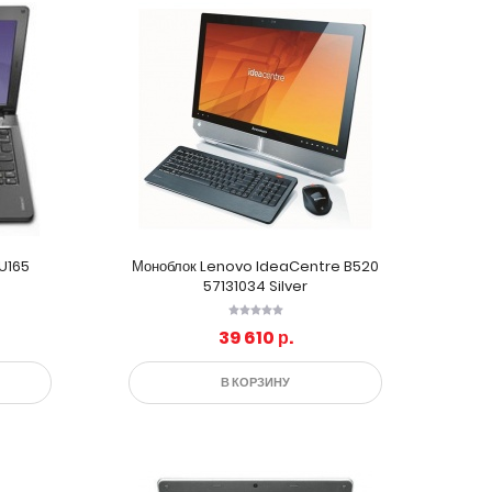
U165
Моноблок Lenovo IdeaCentre B520
57131034 Silver
39 610 р.
В КОРЗИНУ