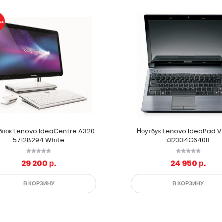
на
блок Lenovo IdeaCentre A320
Ноутбук Lenovo IdeaPad V
57128294 White
i32334G640B
29 200 р.
24 950 р.
В КОРЗИНУ
В КОРЗИНУ