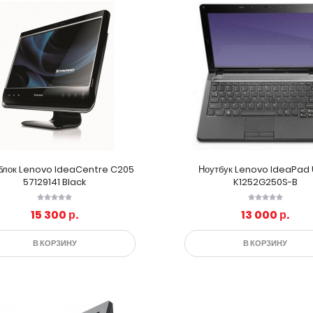
блок Lenovo IdeaCentre C205
Ноутбук Lenovo IdeaPad 
57129141 Black
K1252G250S-B
15 300 р.
13 000 р.
В КОРЗИНУ
В КОРЗИНУ