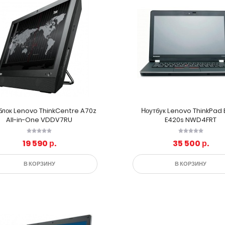
блок Lenovo ThinkCentre A70z
Ноутбук Lenovo ThinkPad
All-in-One VDDV7RU
E420s NWD4FRT
19 590 р.
35 500 р.
В КОРЗИНУ
В КОРЗИНУ