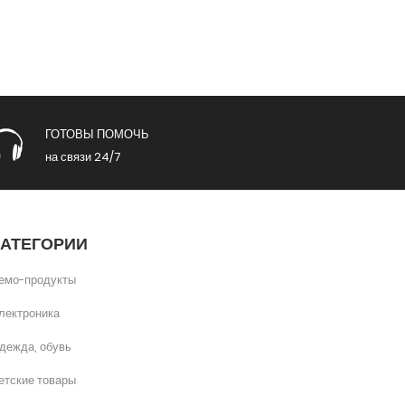
ГОТОВЫ ПОМОЧЬ
на связи 24/7
КАТЕГОРИИ
емо-продукты
лектроника
дежда, обувь
етские товары