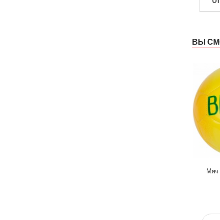
О
ВЫ СМ
Мяч