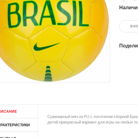
Наличи
В К
Подели
ПИСАНИЕ
Сувенирный мяч из PU с логотипом сборной Бра
детей.прекрасный вариант для игры на любых п
РАКТЕРИСТИКИ