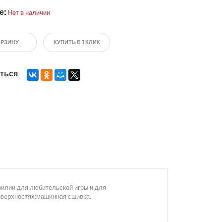
е:
Нет в наличии
ОРЗИНУ
КУПИТЬ В 1 КЛИК
ться
зилии для любительской игры и для
оверхностях;машинная сшивка.