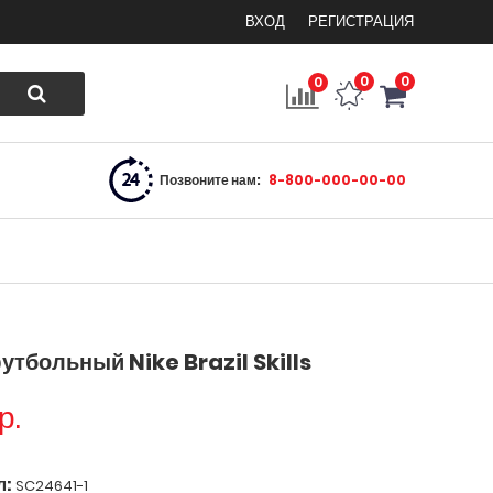
ВХОД
РЕГИСТРАЦИЯ
0
0
0
Позвоните нам:
8-800-000-00-00
утбольный Nike Brazil Skills
р.
л:
SC24641-1