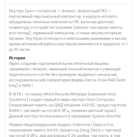
Ноутбук (англ. notebook — блокнот, блокнотный ПК) —
портативный персональный компьютер, в корпусе которого
объединены типичные компоненты ПК, включая дисплей,
клавиатуру и устройство указания (обычно сенсорная панель,
или тачпад), карманный компьютер, а также аккумуляторные
батареи. Ноутбуки отличаются небольшими размерами и весом,
время автономной работы ноутбуков изменяется в пределах от 1
до 15 часов.
История
Идею создания портативной вычислительной машины
«размером с блокнот, имеющей плоский монитор и умеющей
подключаться к сетям без проводов» выдвинул начальник
исследовательской лаборатории фирмы Xerox Алан Кей (Alan
Key) в 1968 г.
В 1979 г. по заказу NASA Вильям Могридж (компания Grid
Systems) создал первый в мире ноутбук Grid Compass
(оперативная память на ЦМД объёмом 340 КБ, процессор Intel
8086 с тактовой частотой 8 МГц, люминесцентный экран).
Данный ноутбук использовался в программе Space Shuttle.
Первая общегражданская модель Osborne 1 (масса 11 кг,
оперативная память 64 Кб, процессор Zilog Z80A с тактовой
частотой 4 МГц, два дисковода 5,25 дюйма, три порта, в том